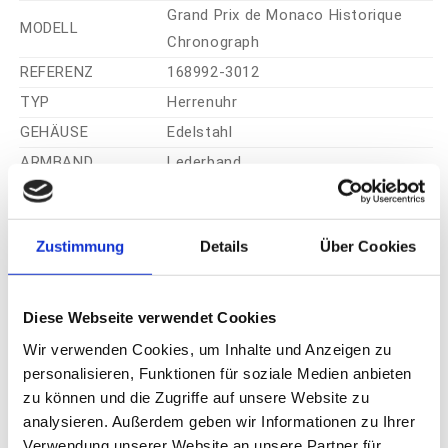
Grand Prix de Monaco Historique
MODELL
Chronograph
REFERENZ
168992-3012
TYP
Herrenuhr
GEHÄUSE
Edelstahl
ARMBAND
Lederband
WERK
Automatik
KOMPLIKATIONEN
Chronograph
Zustimmung
Details
Über Cookies
ZIFFERBLATT
Silber
GLAS
Saphirglas
DURCHMESSER
42mm
Diese Webseite verwendet Cookies
TECHNISCHER
Wir verwenden Cookies, um Inhalte und Anzeigen zu
2
ZUSTAND
personalisieren, Funktionen für soziale Medien anbieten
zu können und die Zugriffe auf unsere Website zu
OPTISCHER
2
analysieren. Außerdem geben wir Informationen zu Ihrer
ZUSTAND
Verwendung unserer Website an unsere Partner für