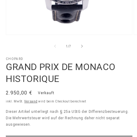
Medien
M
1
2
in
in
von
1
/
7
Modal
M
öffnen
ö
CHOPARD
GRAND PRIX DE MONACO
HISTORIQUE
Normaler
2.950,00 €
Verkauft
Preis
inkl. MwSt.
Versand
wird beim Checkout berechnet
Dieser Artikel unterliegt nach § 25a UStG der Differenzbesteuerung.
Die Mehrwertsteuer wird auf der Rechnung daher nicht separat
ausgewiesen.