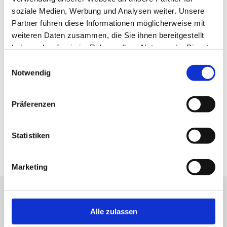
JAHR
2011
soziale Medien, Werbung und Analysen weiter. Unsere
PAPIERE
Ja
Partner führen diese Informationen möglicherweise mit
BOX
Ja
weiteren Daten zusammen, die Sie ihnen bereitgestellt
haben oder die sie im Rahmen Ihrer Nutzung der Dienste
INTERNE NR.
136602
gesammelt haben.
Einwilligungsauswahl
Notwendig
Wie funktioniert unser Bewertungssystem?
Präferenzen
Statistiken
Marketing
Navigation
Alle zulassen
Uhren